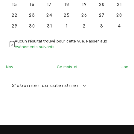
0
0
0
0
0
0
Évène
0
15
16
17
18
19
20
21
évènements
évènements
évènements
évènements
évènements
évènements
évène
0
0
0
0
0
0
0
22
23
24
25
26
27
28
évènements
évènements
évènements
évènements
évènements
évènements
évène
0
0
0
0
0
0
0
29
30
31
1
2
3
4
évènements
évènements
évènements
évènements
évènements
évènements
évèn
Aucun résultat trouvé pour cette vue. Passer aux
Notice
évènements suivants
.
Nov
Ce mois-ci
Jan
S’abonner au calendrier