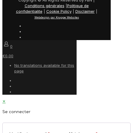
Conditions générales
|
Politique de
confidentialite
|
Cookie Policy
|
Disclaimer
|
Webdesign par Knappe Websites
0
€0,00
No translations available for this
page
✕
Se connecter