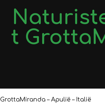
Naturist
t Grotta
GrottaMiranda – Apulië – Italië