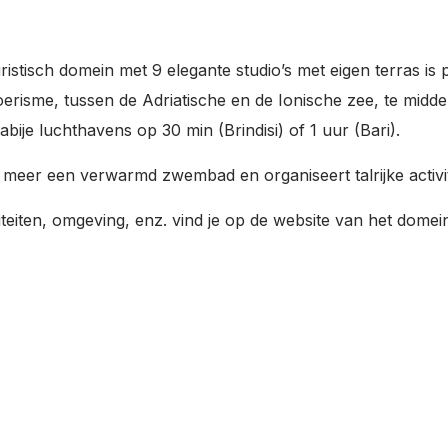
istisch domein met 9 elegante studio’s met eigen terras is p
atoerisme, tussen de Adriatische en de Ionische zee, te mi
ije luchthavens op 30 min (Brindisi) of 1 uur (Bari).
er meer een verwarmd zwembad en organiseert talrijke activi
eiten, omgeving, enz. vind je op de website van het domein