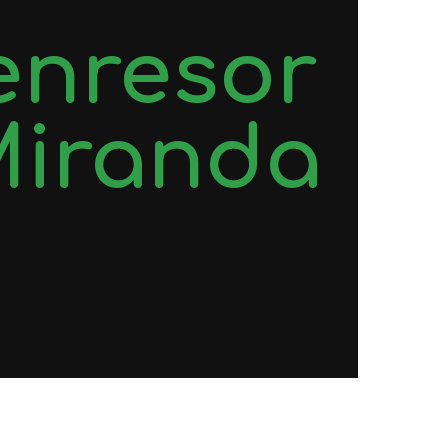
enresor
Miranda