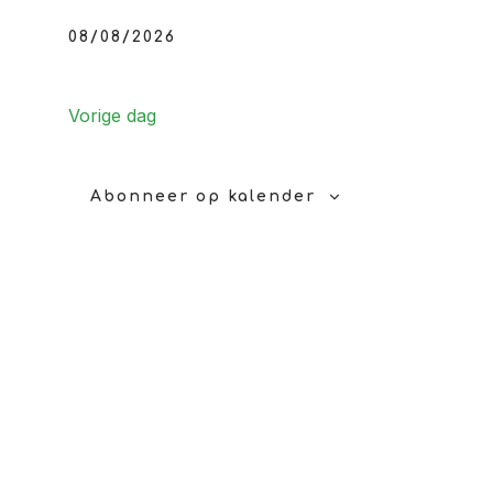
in
08/08/2026
Selecteer
een
Vorige dag
8
datum.
Abonneer op kalender
augustu
2026