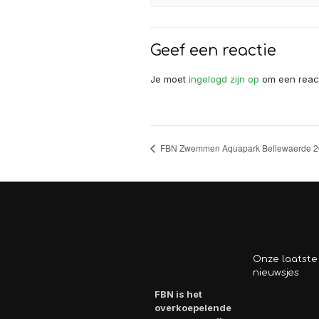
Geef een reactie
Je moet
ingelogd zijn op
om een react
FBN Zwemmen Aquapark Bellewaerde 2
Onze laatste
nieuwsjes
FBN is het
overkoepelende