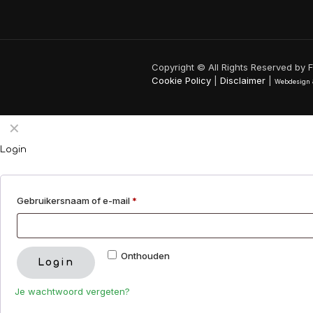
Copyright © All Rights Reserved by 
Cookie Policy
|
Disclaimer
|
Webdesign
✕
Login
Gebruikersnaam of e-mail
*
Onthouden
Login
Je wachtwoord vergeten?