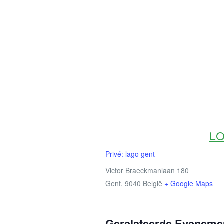
LO
Privé: lago gent
Victor Braeckmanlaan 180
Gent
,
9040
België
+ Google Maps
Gerelateerde Eveneme