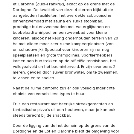
et Garonne (Zuid-Frankrijk), exact op de grens met de
Dordogne. De kwaliteit van deze 4 sterren blijkt uit de
aangeboden faciliteiten: het overdekte subtropische
binnenzwembad met sauna en Turks stoombad,
prachtige buitenzwembaden met waterglijbanen en
bubbelbad/whirlpool en een zwembad voor kleine
kinderen, alsook het keurig onderhouden terrein van 20
ha met alleen maar zeer ruime kampeerplaatsen (zon-
en schaduwrijk). Speciaal voor kinderen zijn er nog
speelplaatsen en grote trampolines. Sportliefhebbers
komen aan hun trekken op de officiële tennisbaan, het
volleybalveld en het badmintonveld. Er zijn eveneens 2
meren, gevoed door zuiver bronwater, om te zwemmen,
te vissen en te spelen.
Naast de ruime camping zijn er ook volledig ingerichte
chalets van verschillend types te huur.
Er is een restaurant met heerlijke streekgerechten en
fantastische pizza’s uit een houtoven, maar je kan ook
steeds terecht bij de snackbar.
Door de ligging van de het domein op de grens van de
Dordogne en de Lot en Garonne biedt de omgeving voor