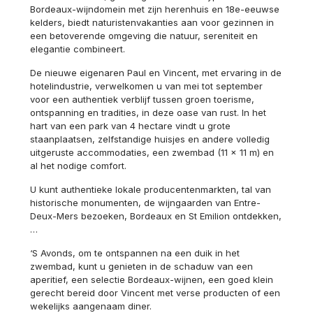
Bordeaux-wijndomein met zijn herenhuis en 18e-eeuwse
kelders, biedt naturistenvakanties aan voor gezinnen in
een betoverende omgeving die natuur, sereniteit en
elegantie combineert.
De nieuwe eigenaren Paul en Vincent, met ervaring in de
hotelindustrie, verwelkomen u van mei tot september
voor een authentiek verblijf tussen groen toerisme,
ontspanning en tradities, in deze oase van rust. In het
hart van een park van 4 hectare vindt u grote
staanplaatsen, zelfstandige huisjes en andere volledig
uitgeruste accommodaties, een zwembad (11 x 11 m) en
al het nodige comfort.
U kunt authentieke lokale producentenmarkten, tal van
historische monumenten, de wijngaarden van Entre-
Deux-Mers bezoeken, Bordeaux en St Emilion ontdekken,
…
‘S Avonds, om te ontspannen na een duik in het
zwembad, kunt u genieten in de schaduw van een
aperitief, een selectie Bordeaux-wijnen, een goed klein
gerecht bereid door Vincent met verse producten of een
wekelijks aangenaam diner.